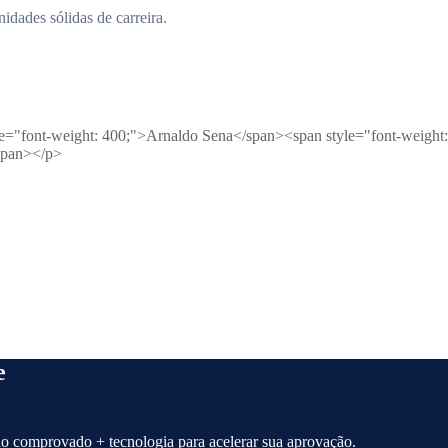
dades sólidas de carreira.
="font-weight: 400;">Arnaldo Sena</span><span style="font-weight: 
/span></p>
e
o comprovado + tecnologia para acelerar sua aprovação.