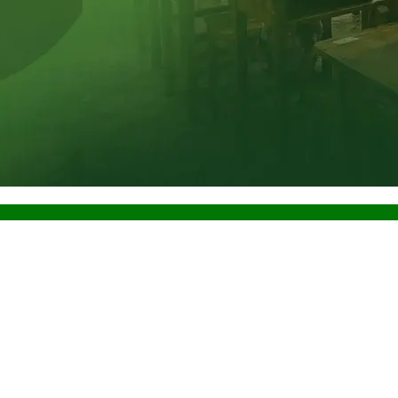
do atualizado, método comprovado e tecnologia que acelera resultados