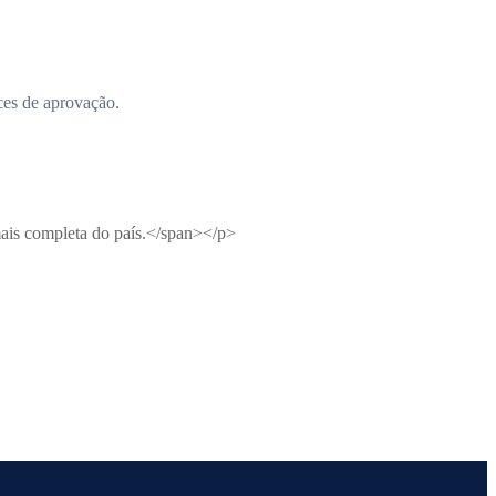
C
ces de aprovação.
A
ais completa do país.</span></p>